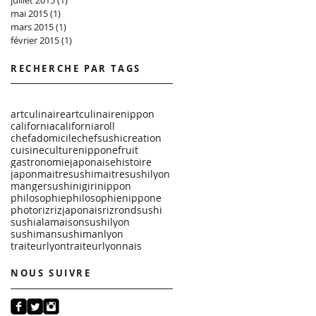
mai 2015
(1)
1 post
mars 2015
(1)
1 post
février 2015
(1)
1 post
RECHERCHE PAR TAGS
artculinaire
artculinairenippon
california
californiaroll
chefadomicile
chefsushi
creation
cuisine
culturenippone
fruit
gastronomiejaponaise
histoire
japon
maitresushi
maitresushilyon
mangersushi
nigiri
nippon
philosophie
philosophienippone
photo
riz
rizjaponais
rizrond
sushi
sushialamaison
sushilyon
sushiman
sushimanlyon
traiteurlyon
traiteurlyonnais
NOUS SUIVRE