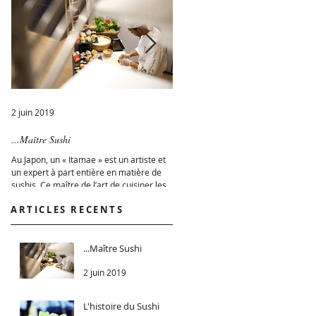
e
2 juin 2019
16 juil. 2015
...Maître Sushi
L'histoire du Sushi
Au Japon, un « Itamae » est un artiste et
A l'époque Muromachi (1392-1573),
un expert à part entière en matière de
découvrit que le riz fermenté produi
sushis. Ce maître de l’art de cuisiner les
l'acide lactique favorisant la
sushis doit...
conservation des aliments....
ARTICLES RECENTS
...Maître Sushi
2 juin 2019
L'histoire du Sushi